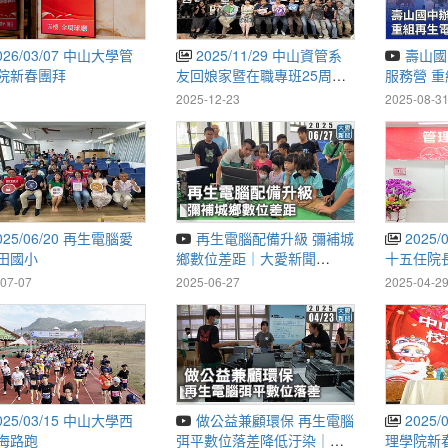
2025/11/29 中山資管系
壽山國中辦海外青年英語
院新春團拜
友回娘家暨在職專班25周年
服務營 
慶
｜20250
2025-12-23
2025-08-3
再生電腦配備升級 彌補城
2025/01/15 管理學院第
田國小
鄉數位差距｜大愛新聞
十五任院
@DaaiWorldNews
07-07
2025-06-27
2025-04-2
做公益兼顧環保 再生電腦
2025/02/22 中山大學管
海路跑
弭平數位落差降低汙染｜大
理學院新