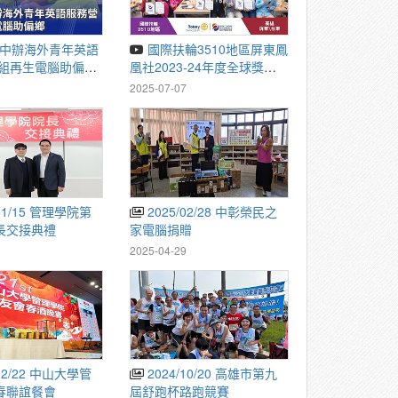
國際扶輪3510地區屏東鳳
重組再生電腦助偏鄉
凰社2023-24年度全球獎助
831 公視晚間新聞
金《電子垃圾減量及循環再
1
2025-07-07
利用計畫》
2025/02/28 中彰榮民之
長交接典禮
家電腦捐贈
9
2025-04-29
2024/10/20 高雄市第九
春聯誼餐會
屆舒跑杯路跑競賽