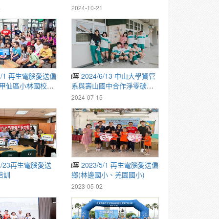
4
2024-10-21
2024/6/13 中山大學資管
市甲仙區小林國校、
系與壽山國中合作淨零碳排
美國小)
計畫
1
2024-07-15
2023/5/1 再生電腦愛送偏
培訓
鄉(林邊國小、羌園國小)
2
2023-05-02