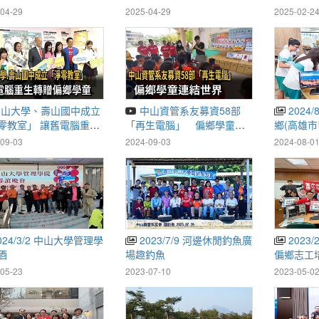
愛新聞 @DaaiWorldNews
04-29
2025-04-29
2025-02-2
中山資管系友募資58部
2024/8/1 再生電腦愛送偏
零教室」 讓舊電腦重生
「再生電腦」 偏鄉學童連
鄉(高雄
視新聞
結世界－民視新聞
杉林區月
09-03
2024-09-03
2024-08-0
2023/7/9 河邊休閒釣魚廣
2023/2/23再生電腦愛送
酒
場趣釣魚
偏鄉志工
05-23
2023-07-10
2023-05-0