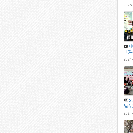
2025-
中山大學、壽山國中成立
「淨
－民
2024-
2024/3/2 中山大學管理學
院春
2024-