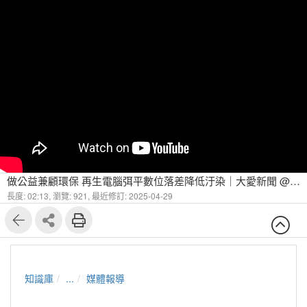
做公益兼顧環保 再生電腦弭平數位落差降低汙染｜大愛新聞 @DaaiWorldNews
長度: 02:13,
瀏覽: 921,
最近修訂: 2025-04-29
知識庫
...
媒體報導