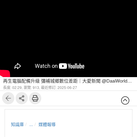
再生電腦配備升級 彌補城鄉數位差距｜大愛新聞 @DaaiWorldNews
長度: 02:29,
瀏覽: 913,
最近修訂: 2025-06-27
知識庫
...
媒體報導