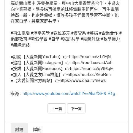
高雄壽山國中 淨零美學堂，與中山大學資管系合作，由系友
向企業募捐，學長姊再帶學弟妹將電腦重組再生，再生電腦
煥然一新、也走進偏鄉，讓許多孩子們暑假學習不中斷，能
在家自學、甚至家庭共學。
#再生電腦 #淨零美學 #數位落差 #資管系 #募捐 #企業合作 #
偏鄉教育 #暑假學習 #自學 #家庭共學 #硬體升級 #教學接力
#無線網路
●訂閱【大愛新聞YouTube】👉 https://reurl.cc/z1ZEjN
●追蹤【大愛新聞Instagram】👉https://reurl.cc/vadAbL
●按讚【大愛新聞Facebook】👉https://reurl.cc/qV56qE
●加入【大愛之友Line群組】👉https://reurl.cc/KebRnn
●【大愛新聞官方網站】👉https://www.daai.tv/news
來源 :
https://www.youtube.com/watch?v=AkaYSH8-R1g
上一篇
下一篇
討論
詳細