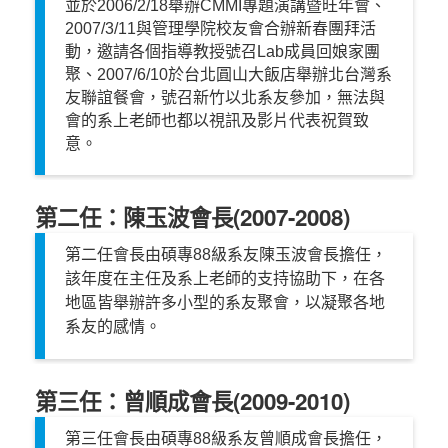
並於2006/2/18舉辦CMMI專題演講暨旺年會、
2007/3/11與管理學院校友會合辦新春團拜活
動，邀請各個指導教授號召Lab成員回娘家團
聚、2007/6/10於台北圓山大飯店舉辦北台灣系
友聯誼餐會，號召新竹以北系友參加，無法與
會的系上老師也都以視訊及影片代表祝賀致
意。
第二任：陳玉波會長(2007-2008)
第二任會長由碩專88級系友陳玉波會長擔任，
該年度在主任及系上老師的支持協助下，在各
地區皆舉辦許多小型的系友聚會，以凝聚各地
系友的感情。
第三任：曾順成會長(2009-2010)
第三任會長由碩專88級系友曾順成會長擔任，