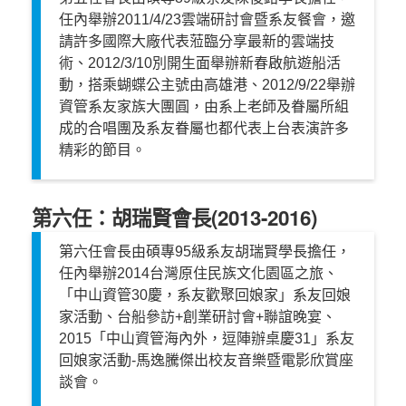
任內舉辦2011/4/23雲端研討會暨系友餐會，邀
請許多國際大廠代表蒞臨分享最新的雲端技
術、2012/3/10別開生面舉辦新春啟航遊船活
動，搭乘蝴蝶公主號由高雄港、2012/9/22舉辦
資管系友家族大團圓，由系上老師及眷屬所組
成的合唱團及系友眷屬也都代表上台表演許多
精彩的節目。
第六任：胡瑞賢會長(2013-2016)
第六任會長由碩專95級系友胡瑞賢學長擔任，
任內舉辦2014台灣原住民族文化園區之旅、
「中山資管30慶，系友歡聚回娘家」系友回娘
家活動、台船參訪+創業研討會+聯誼晚宴、
2015「中山資管海內外，逗陣辦桌慶31」系友
回娘家活動-馬逸騰傑出校友音樂暨電影欣賞座
談會。