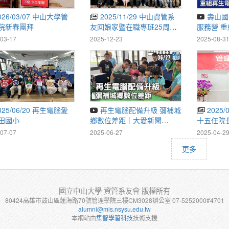
2025/11/29 中山資管系
壽山國中辦海外青年英語
院新春團拜
友回娘家暨在職專班25周年
服務營 
慶
｜20250
03-17
2025-12-23
2025-08-3
再生電腦配備升級 彌補城
2025/01/15 管理學院第
田國小
鄉數位差距｜大愛新聞
十五任院
@DaaiWorldNews
07-07
2025-06-27
2025-04-2
更多
國立中山大學 資管系友會 版權所有
80424高雄市鼓山區蓮海路70號管理學院三樓CM3028辦公室 07-5252000#4701
alumni@mis.nsysu.edu.tw
本網站由
集智學習科技
技術支援