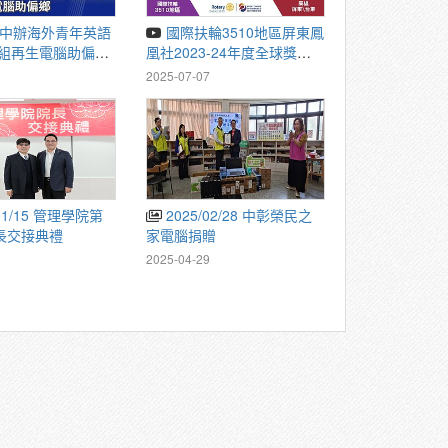
國際扶輪3510地區屏東鳳
重組再生電腦助偏鄉
凰社2023-24年度全球獎助
831 公視晚間新聞
金《電子垃圾減量及循環再
1
2025-07-07
利用計畫》
2025/02/28 中彰榮民之
長交接典禮
家電腦捐贈
9
2025-04-29