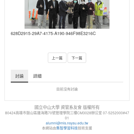
628D2915-29A7-4175-A190-946F98E3216C
上一篇
下一篇
討論
詳細
目前沒有討論
國立中山大學 資管系友會 版權所有
80424高雄市鼓山區蓮海路70號管理學院三樓CM3028辦公室 07-5252000#47
01
alumni@mis.nsysu.edu.tw
本網站由
集智學習科技
技術支援