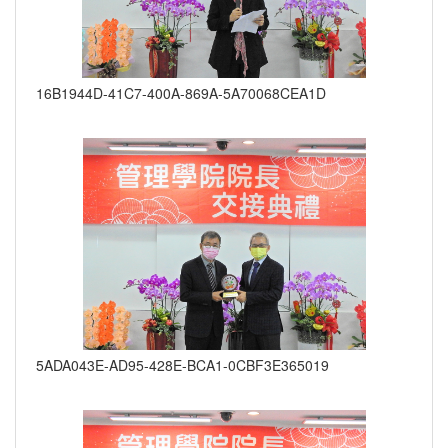
16B1944D-41C7-400A-869A-5A70068CEA1D
5ADA043E-AD95-428E-BCA1-0CBF3E365019