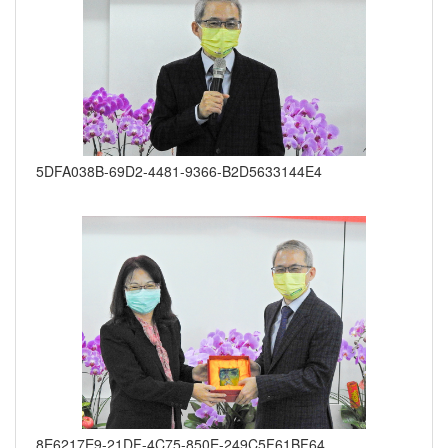
5DFA038B-69D2-4481-9366-B2D5633144E4
8E6217E9-21DF-4C75-850E-249C5F61BF64