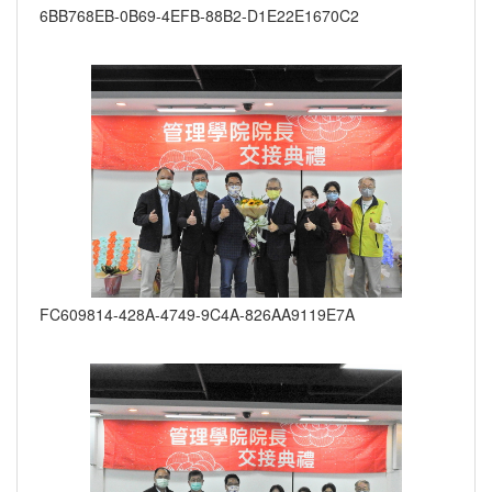
6BB768EB-0B69-4EFB-88B2-D1E22E1670C2
FC609814-428A-4749-9C4A-826AA9119E7A