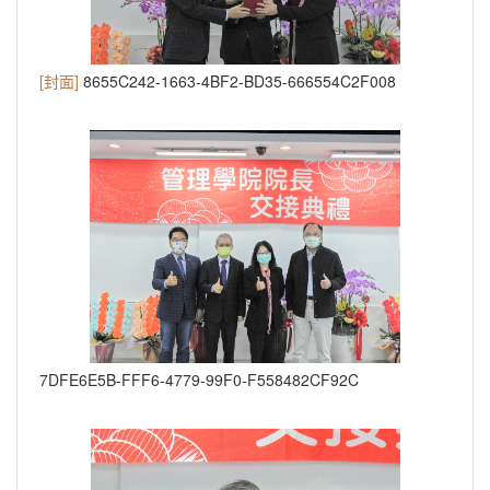
[封面]
8655C242-1663-4BF2-BD35-666554C2F008
7DFE6E5B-FFF6-4779-99F0-F558482CF92C