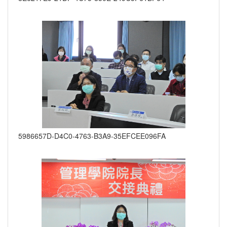
5986657D-D4C0-4763-B3A9-35EFCEE096FA