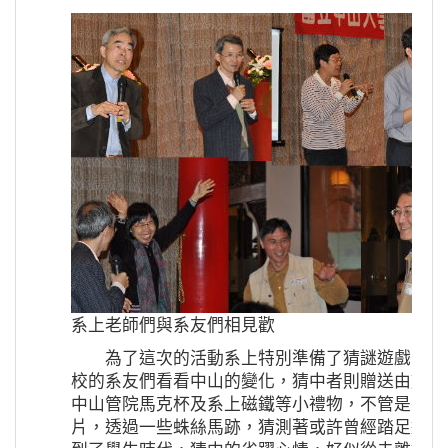
系上老師們與系友們相見歡
為了這次的活動系上特別準備了猜謎遊戲，主
校的系友們看看中山的變化，猜中者則贈送由施俊
中山管院馬克杯及系上磁鐵等小禮物，不管是幾級
片，透過一些蛛絲馬跡，猜測著或許曾經踏足過的