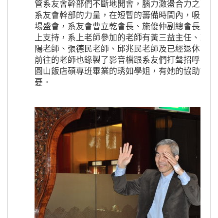
管系友會幹部們不斷地開會，腦力激盪合力之下，
系友會幹部的力量，在短暫的籌備時間內，吸引了
場盛會，系友會曹立乾會長、施俊仲副總會長及大
上支持，系上老師參加的老師有黃三益主任、賴香
陽老師、張德民老師、邱兆民老師及已經退休的黃
前往的老師也錄製了影音檔跟系友們打聲招呼。此
圓山飯店碩專班畢業的琇如學姐，有她的協助讓我
憂。