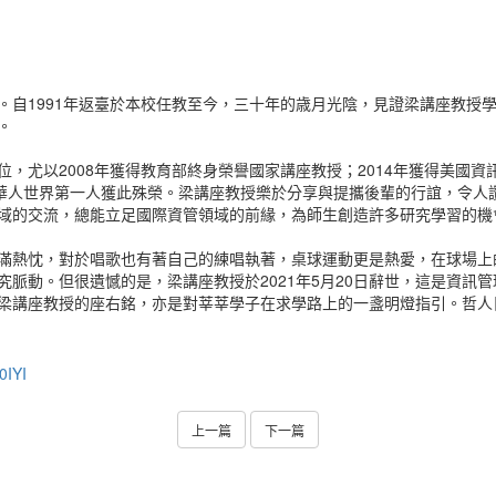
澎湖。自1991年返臺於本校任教至今，三十年的歳月光陰，見證梁講座教
。
08年獲得教育部終身榮譽國家講座教授；2014年獲得美國資訊系統學會（Associ
任主席，為華人世界第一人獲此殊榮。梁講座教授樂於分享與提攜後輩的行誼，
域的交流，總能立足國際資管領域的前緣，為師生創造許多研究學習的機
滿熱忱，對於唱歌也有著自己的練唱執著，桌球運動更是熱愛，在球場上
脈動。但很遺憾的是，梁講座教授於2021年5月20日辭世，這是資訊
梁講座教授的座右銘，亦是對莘莘學子在求學路上的一盞明燈指引。哲人
0IYI
上一篇
下一篇