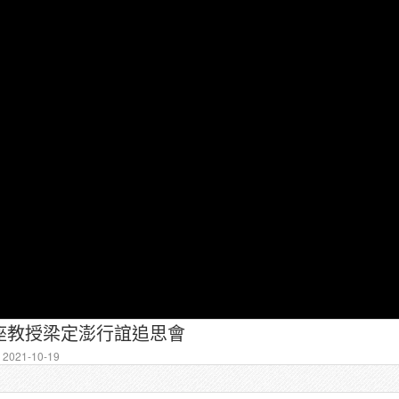
座教授梁定澎行誼追思會
2021-10-19